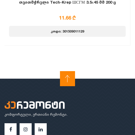
თვითმჭრელი Tech-Krep ШСГМ 3.5х45 მმ 200 ც
11.66 ₾
კოდი: 301509011129
კომფორტული, ერთიანი რემონტი.