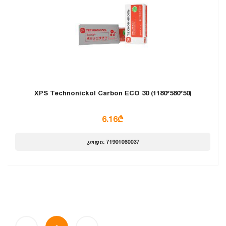
XPS Technonickol Carbon ECO 30 (1180*580*50)
6.16₾
კოდი: 71901060037