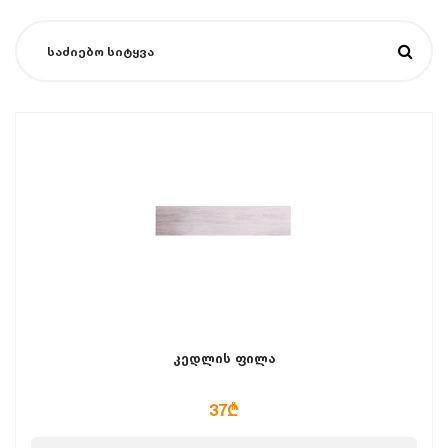
კედლის ფილა
37₾