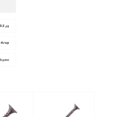
0.2 კგ
-Krep
სეთი