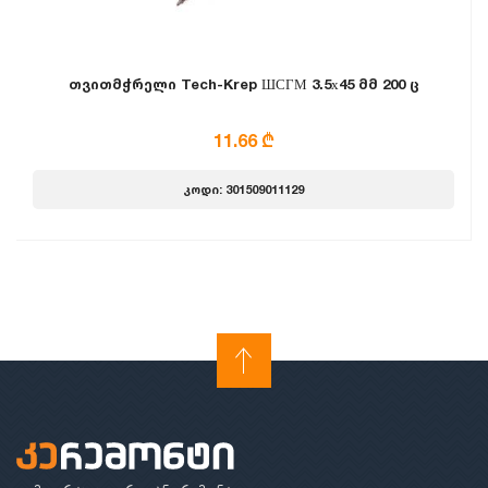
თვითმჭრელი Tech-Krep ШСГМ 3.5х45 მმ 200 ც
11.66 ₾
კოდი: 301509011129