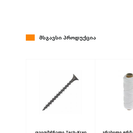
მსგავსი პროდუქცია
თვითმჭრელი Tech-Krep
გრეხილი ორმა