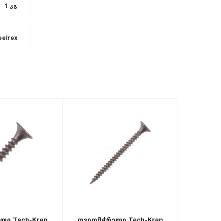
1 კგ
eelrex
ლი Tech-Krep
თვითმჭრელი Tech-Krep