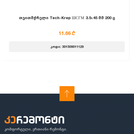
თვითმჭრელი Tech-Krep ШСГМ 3.5х45 მმ 200 ც
11.66 ₾
კოდი: 301509011129
კომფორტული, ერთიანი რემონტი.