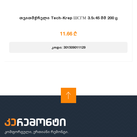
თვითმჭრელი Tech-Krep ШСГМ 3.5х45 მმ 200 ც
11.66 ₾
კოდი: 301509011129
კომფორტული, ერთიანი რემონტი.