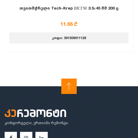
თვითმჭრელი Tech-Krep ШСГМ 3.5х45 მმ 200 ც
11.66 ₾
კოდი: 301509011129
კომფორტული, ერთიანი რემონტი.