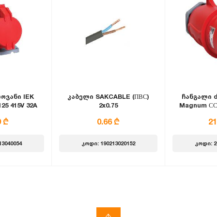
ოვანი IEK
კაბელი SAKCABLE (ПВС)
ჩანგალი 
25 415V 32A
2x0.75
Magnum ССИ
 IP44
3Р+Р
9 ₾
0.66 ₾
21
13040054
კოდი: 190213020152
კოდი: 2