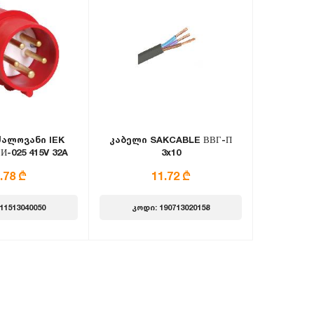
ძალოვანი IEK
კაბელი SAKCABLE ВВГ-П
-025 415V 32A
3x10
Е+N IP44
.78 ₾
11.72 ₾
11513040050
კოდი: 190713020158