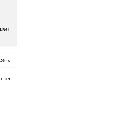
6LR61
.06 კგ
ELION