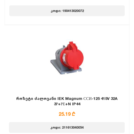
კოდი: 190413020072
როზეტი ძალოვანი IEK Magnum ССИ-125 415V 32A
3Р+РЕ+N IP44
25.19 ₾
კოდი: 211613040054