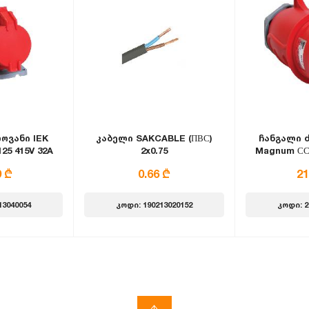
ოვანი IEK
კაბელი SAKCABLE (ПВС)
ჩანგალი 
25 415V 32A
2x0.75
Magnum ССИ
 IP44
3Р+Р
9 ₾
0.66 ₾
21
13040054
კოდი: 190213020152
კოდი: 2