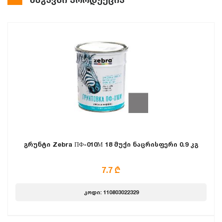
გრუნტი Zebra ПФ-010М 18 მუქი ნაცრისფერი 0.9 კგ
7.7 ₾
კოდი: 110803022329