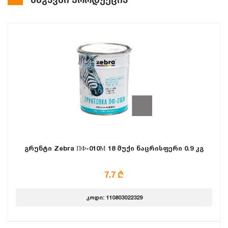
გრუნტი Zebra ПФ-010М 18 მუქი ნაცრისფერი 0.9 კგ
7.7 ₾
კოდი: 110803022329