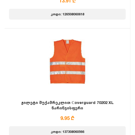
13.91 ₾
კოდი: 126508060618
ჟილეტი შუქამრეკლით Сoverguard 70202 XL
ნარინჯისფერი
9.95 ₾
კოდი: 137308060566