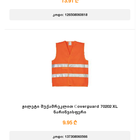
13.91 ₾
კოდი: 126508060618
ჟილეტი შუქამრეკლით Сoverguard 70202 XL
ნარინჯისფერი
9.95 ₾
კოდი: 137308060566