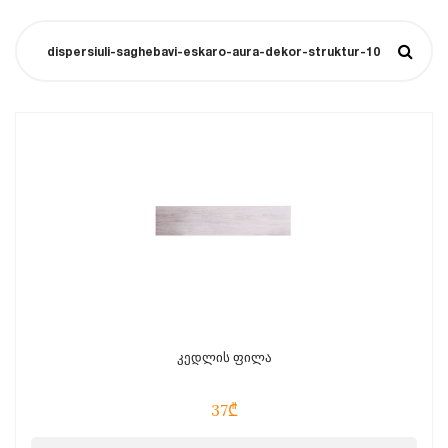
კედლის ფილა
37₾