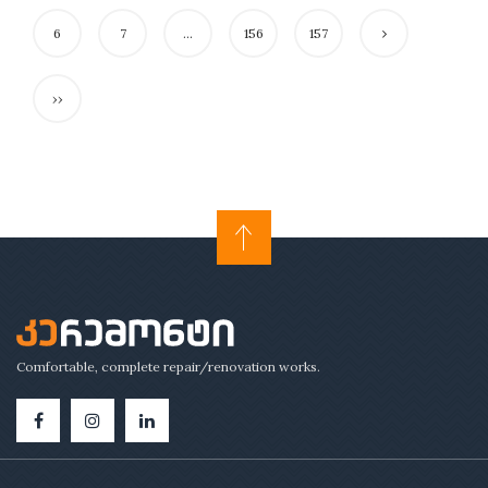
6
7
...
156
157
››
Comfortable, complete repair/renovation works.