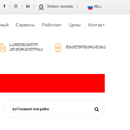
Запрос вызова
RU
вный
Сервисы
Работает
Цены
Контакт
სამშენებლო
წყალმომარაგება
აღჭურვილობა