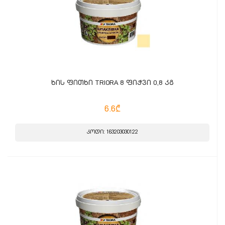
ხის ფითხი TRIORA 8 ფიჭვი 0,8 კგ
6.6₾
კოდი: 163203030122