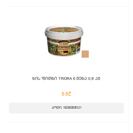
ხის ფითხი TRIORA 6 მუხა 0,8 კგ
6.6₾
კოდი: 162603030121