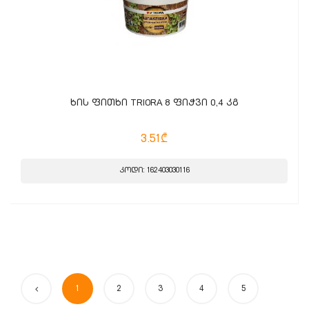
ხის ფითხი TRIORA 8 ფიჭვი 0,4 კგ
3.51₾
კოდი: 162403030116
1
2
3
4
5