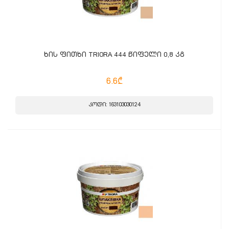
ხის ფითხი TRIORA 444 წიფელი 0,8 კგ
6.6₾
კოდი: 163103030124