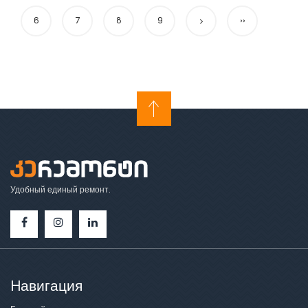
6
7
8
9
››
Удобный единый ремонт.
Hавигация