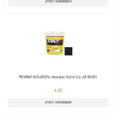
კოდი: 164303030024
ფითხი ხისთვის Stocoxyl 10214 0.2 კგ შავი
4.4₾
კოდი: 164203030028