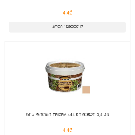
4.4₾
კოდი: 162903030117
ხის ფითხი TRIORA 444 წიფელი 0,4 კგ
4.4₾