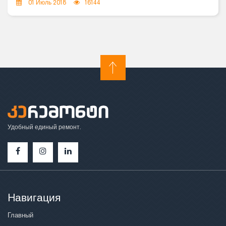
სააბაზანო ოთახს Ru
01 Июль 2018
16144
Удобный единый ремонт.
Hавигация
Главный