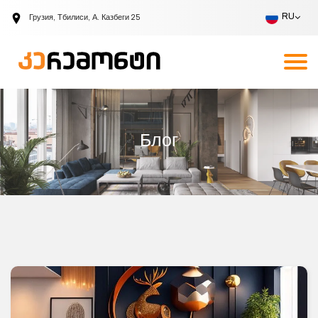
RU
Грузия, Тбилиси, А. Казбеги 25
Компания
Вакансии
Запрос вызова
RU
Блог