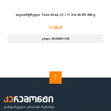
თვითმჭრელი Tech-Krep ШСГМ 3.5х45 მმ 200 ც
11.66 ₾
კოდი: 301509011129
კომფორტული, ერთიანი რემონტი.